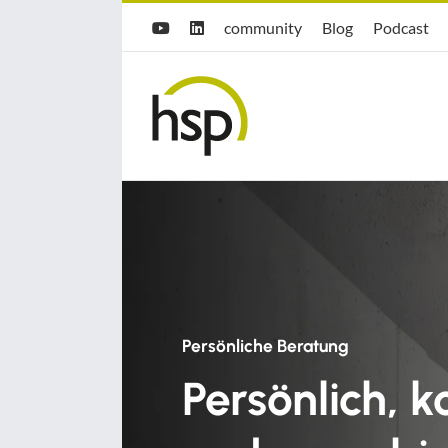
Zum
Hsp
hsp
Opti.Cast
community
Blog
Podcast
YouTube
LinkedIn
Inhalt
community
Blog
springen
Persönliche Beratung
Persönlich, k