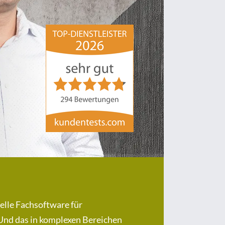
hsp Handels-Software-
Partner GmbH
4,84
von
5
aus
294
Bewertungen
elle Fachsoftware für
 Und das in komplexen Bereichen