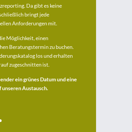
reporting. Da gibt es keine
chließlich bringt jede
uellen Anforderungen mit.
ie Möglichkeit, einen
chen Beratungstermin zu buchen.
derungskatalog los und erhalten
auf zugeschnitten ist.
lender ein grünes Datum und eine
uf unseren Austausch.