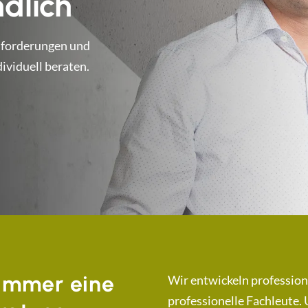
dlich
nforderungen und
ividuell beraten.
 immer eine
Wir entwickeln profession
professionelle Fachleute.