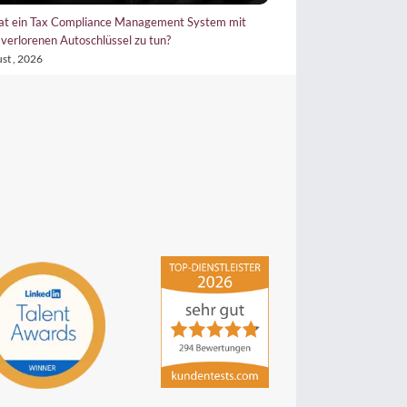
 mich erst irritiert, dann aber
Warum die Vorsorgeakte für Unternehme
Unternehmerinnen unverzichtbar ist
25. Juni , 2026
hsp Handels-Software-
Partner GmbH
4,84
von
5
aus
294
Bewertungen