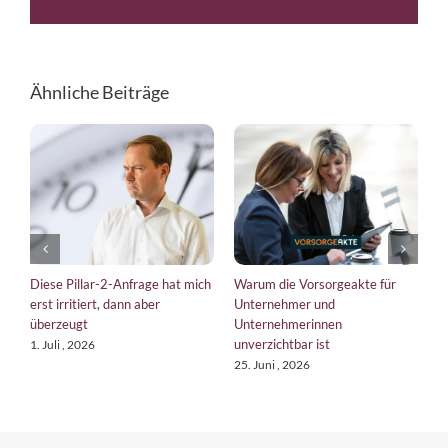
Mail
Link
Ähnliche Beiträge
Diese Pillar-2-Anfrage hat mich
Warum die Vorsorgeakte für
E
erst irritiert, dann aber
Unternehmer und
b
überzeugt
Unternehmerinnen
K
unverzichtbar ist
1. Juli , 2026
1
25. Juni , 2026