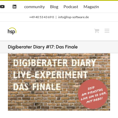
Zum
Hsp
hsp
Opti.Cast
Opti.Mag
community
Blog
Podcast
Magazin
YouTube
LinkedIn
community
Blog
Inhalt
+49 40 53 43 69 0
|
info@hsp-software.de
springen
Digiberater Diary #17: Das Finale
Zeige
grösseres
Bild