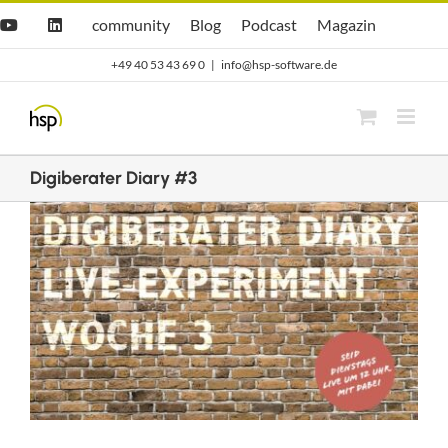
Zum
Hsp
hsp
Opti.Cast
Opti.Mag
community
Blog
Podcast
Magazin
YouTube
LinkedIn
community
Blog
Inhalt
+49 40 53 43 69 0
|
info@hsp-software.de
springen
Digiberater Diary #3
Zeige
grösseres
Bild