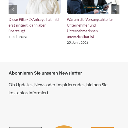
Diese Pillar-2-Anfrage hat mich
Warum die Vorsorgeakte für
E
erst irritiert, dann aber
Unternehmer und
b
überzeugt
Unternehmerinnen
K
unverzichtbar ist
1. Juli , 2026
1
25. Juni , 2026
Abonnieren Sie unseren Newsletter
Ob Updates, News oder Inspirierendes, bleiben Sie
kostenlos informiert.
hsp Handels-Software-
Partner GmbH
4,84
von
5
aus
294
Bewertungen