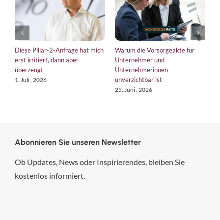
Diese Pillar-2-Anfrage hat mich
Warum die Vorsorgeakte für
E
erst irritiert, dann aber
Unternehmer und
b
überzeugt
Unternehmerinnen
K
unverzichtbar ist
1. Juli , 2026
1
25. Juni , 2026
Abonnieren Sie unseren Newsletter
Ob Updates, News oder Inspirierendes, bleiben Sie
kostenlos informiert.
hsp Handels-Software-
Partner GmbH
4,84
von
5
aus
294
Bewertungen