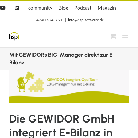
Zum
Hsp
hsp
Opti.Cast
Opti.Mag
community
Blog
Podcast
Magazin
YouTube
LinkedIn
community
Blog
Inhalt
+49 40 53 43 69 0
|
info@hsp-software.de
springen
Mit GEWIDORs BIG-Manager direkt zur E-
Bilanz
Zeige
grösseres
Bild
Die GEWIDOR GmbH
integriert E-Bilanz in