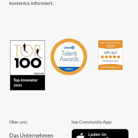
kostenlos informiert.
hsp Handels-Software-
Partner GmbH
4,84
von
5
aus
294
Bewertungen
Über uns:
hsp Community App:
Das Unternehmen