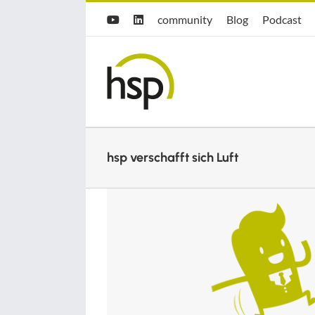
Zum
Hsp
hsp
Opti.Cast
community
Blog
Podcast
YouTube
LinkedIn
Inhalt
community
Blog
springen
hsp verschafft sich Luft
Zeige
grösseres
Bild