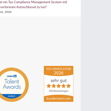
at ein Tax Compliance Management System mit
Tax CMS wertlos? Wieso
verlorenen Autoschlüssel zu tun?
22. Juli , 2026
st , 2026
hsp Handels-Software-
Partner GmbH
4,84
von
5
aus
294
Bewertungen