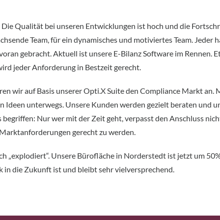
ie Qualität bei unseren Entwicklungen ist hoch und die Fortschrit
achsende Team, für ein dynamisches und motiviertes Team. Jeder ha
voran gebracht. Aktuell ist unsere E-Bilanz Software im Rennen. E
rd jeder Anforderung in Bestzeit gerecht.
hren wir auf Basis unserer Opti.X Suite den Compliance Markt an. 
uen Ideen unterwegs. Unsere Kunden werden gezielt beraten und u
 begriffen: Nur wer mit der Zeit geht, verpasst den Anschluss ni
en Marktanforderungen gerecht zu werden.
ich „explodiert“. Unsere Bürofläche in Norderstedt ist jetzt um 50
 in die Zukunft ist und bleibt sehr vielversprechend.