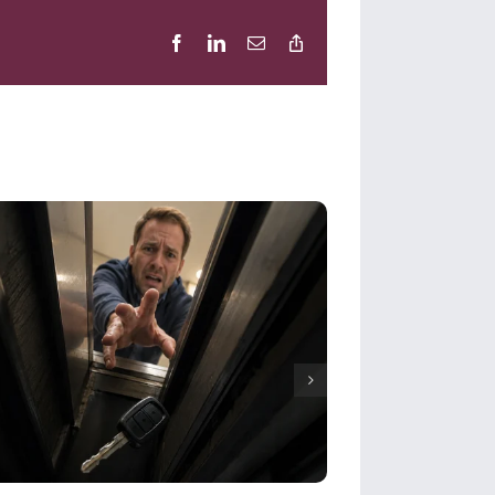
Facebook
LinkedIn
E-
Copy
Mail
Link