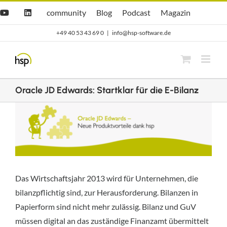
Zum
Hsp
hsp
Opti.Cast
Opti.Mag
community
Blog
Podcast
Magazin
YouTube
LinkedIn
community
Blog
Inhalt
+49 40 53 43 69 0
|
info@hsp-software.de
springen
Oracle JD Edwards: Startklar für die E-Bilanz
Zeige
grösseres
Bild
Das Wirtschaftsjahr 2013 wird für Unternehmen, die
bilanzpflichtig sind, zur Herausforderung. Bilanzen in
Papierform sind nicht mehr zulässig. Bilanz und GuV
müssen digital an das zuständige Finanzamt übermittelt