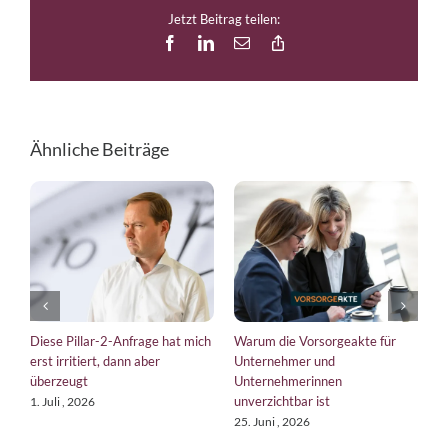
Jetzt Beitrag teilen:
Facebook
LinkedIn
E-
Copy
Mail
Link
Ähnliche Beiträge
Diese Pillar-2-Anfrage hat mich
Warum die Vorsorgeakte für
E
erst irritiert, dann aber
Unternehmer und
b
überzeugt
Unternehmerinnen
K
unverzichtbar ist
1. Juli , 2026
1
25. Juni , 2026