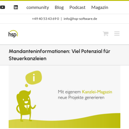
Zum
Hsp
hsp
Opti.Cast
Opti.Mag
community
Blog
Podcast
Magazin
YouTube
LinkedIn
community
Blog
Inhalt
+49 40 53 43 69 0
|
info@hsp-software.de
springen
Mandanteninformationen: Viel Potenzial für
Steuerkanzleien
Zeige
grösseres
Bild