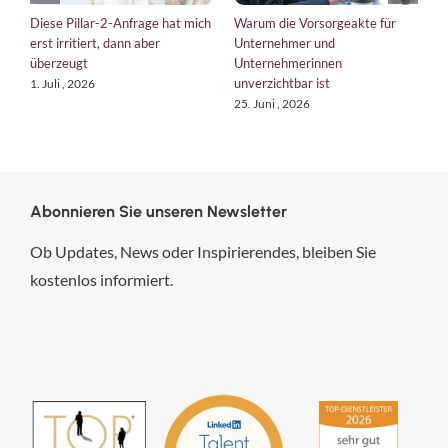
Diese Pillar-2-Anfrage hat mich
Warum die Vorsorgeakte für
E
erst irritiert, dann aber
Unternehmer und
b
überzeugt
Unternehmerinnen
K
unverzichtbar ist
1. Juli , 2026
1
25. Juni , 2026
Abonnieren Sie unseren Newsletter
Ob Updates, News oder Inspirierendes, bleiben Sie
kostenlos informiert.
hsp Handels-Software-
Partner GmbH
4,84
von
5
aus
294
Bewertungen