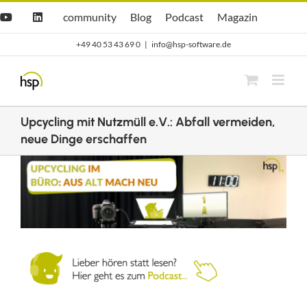
Zum
Hsp
hsp
Opti.Cast
Opti.Mag
community
Blog
Podcast
Magazin
YouTube
LinkedIn
community
Blog
Inhalt
+49 40 53 43 69 0
|
info@hsp-software.de
springen
Upcycling mit Nutzmüll e.V.: Abfall vermeiden,
neue Dinge erschaffen
Zeige
grösseres
Bild