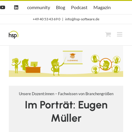
Zum
Hsp
hsp
Opti.Cast
Opti.Mag
community
Blog
Podcast
Magazin
YouTube
LinkedIn
community
Blog
Inhalt
+49 40 53 43 69 0
|
info@hsp-software.de
springen
Unsere Dozent:innen – Fachwissen von Branchengrößen
Im Porträt: Eugen
Müller