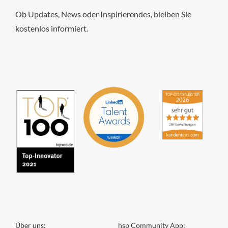
Ob Updates, News oder Inspirierendes, bleiben Sie
kostenlos informiert.
hsp Handels-Software-
Partner GmbH
4,84
von
5
aus
294
Bewertungen
Über uns:
hsp Community App: