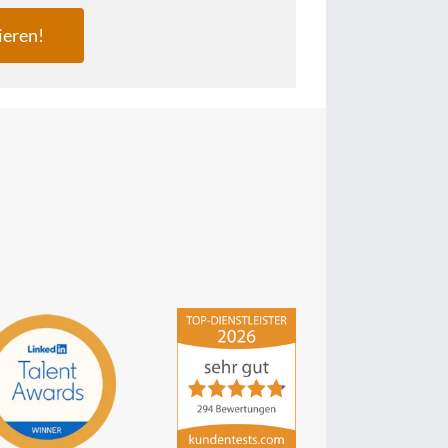
ieren!
hsp Handels-Software-
Partner GmbH
4,84
von
5
aus
294
Bewertungen