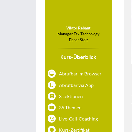
Viktor Rebant
Manager Tax Technology
Ebner Stolz
Kurs-Überblick
Abrufbar im Browser
Abrufbar via App
3 Lektionen
35 Themen
Live-Call-Coaching
Kurs-Zertifikat