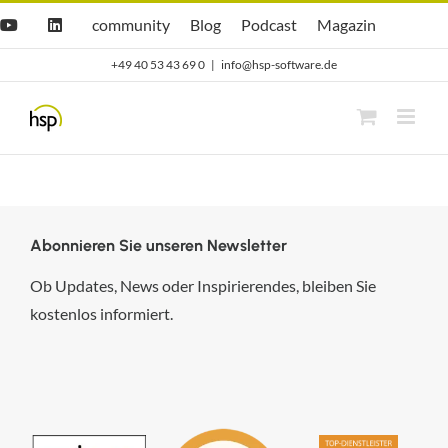
Zum
Hsp
hsp
Opti.Cast
Opti.Mag
community
Blog
Podcast
Magazin
YouTube
LinkedIn
community
Blog
Inhalt
+49 40 53 43 69 0
|
info@hsp-software.de
springen
Abonnieren Sie unseren Newsletter
Ob Updates, News oder Inspirierendes, bleiben Sie
kostenlos informiert.
hsp Handels-Software-
Partner GmbH
4,84
von
5
aus
294
Bewertungen