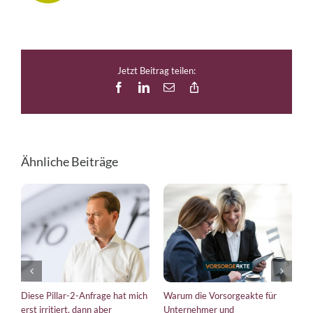
Jetzt Beitrag teilen:
Facebook
LinkedIn
E-
Copy
Mail
Link
Ähnliche Beiträge
Diese Pillar-2-Anfrage hat mich
Warum die Vorsorgeakte für
E
erst irritiert, dann aber
Unternehmer und
b