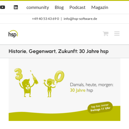
Zum
Hsp
hsp
Opti.Cast
Opti.Mag
community
Blog
Podcast
Magazin
YouTube
LinkedIn
community
Blog
Inhalt
+49 40 53 43 69 0
|
info@hsp-software.de
springen
Historie, Gegenwart, Zukunft: 30 Jahre hsp
Zeige
grösseres
Bild