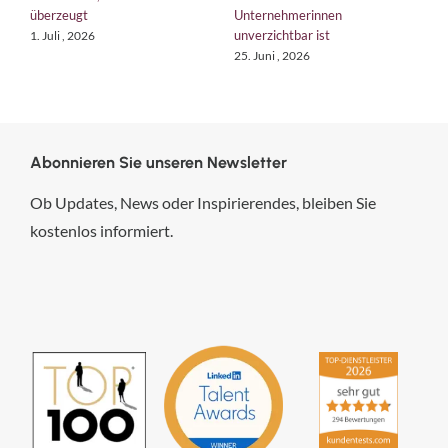
überzeugt
Unternehmerinnen
K
unverzichtbar ist
1. Juli , 2026
1
25. Juni , 2026
Abonnieren Sie unseren Newsletter
Ob Updates, News oder Inspirierendes, bleiben Sie
kostenlos informiert.
hsp Handels-Software-
Partner GmbH
4,84
von
5
aus
294
Bewertungen