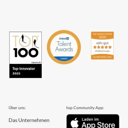
hsp Handels-Software-
Partner GmbH
4,84
von
5
aus
294
Bewertungen
Über uns:
hsp Community App:
Das Unternehmen