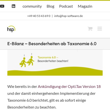
Zum
Hsp
hsp
Opti.Cast
Opti.Mag
community
Blog
Podcast
Magazin
YouTube
LinkedIn
community
Blog
Inhalt
+49 40 53 43 69 0
|
info@hsp-software.de
springen
E-Bilanz – Besonderheiten ab Taxonomie 6.0
Zeige
grösseres
Bild
Wie bereits in der
Ankündigung der Opti.Tax Version 18
und der damit einhergehenden Implementierung der
Taxonomie 6.0 berichtet, gilt es ab sofort einige
Besonderheiten zu beachten.