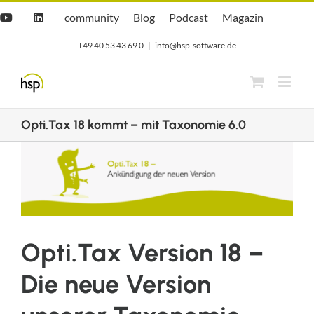
Zum
Hsp
hsp
Opti.Cast
Opti.Mag
community
Blog
Podcast
Magazin
YouTube
LinkedIn
community
Blog
Inhalt
+49 40 53 43 69 0
|
info@hsp-software.de
springen
Opti.Tax 18 kommt – mit Taxonomie 6.0
Zeige
grösseres
Bild
Opti.Tax Version 18 –
Die neue Version