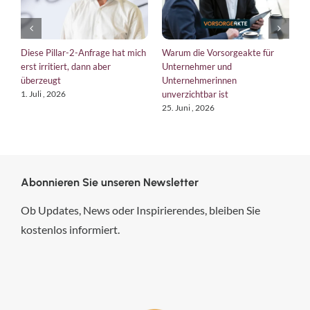
Diese Pillar-2-Anfrage hat mich
Warum die Vorsorgeakte für
E
erst irritiert, dann aber
Unternehmer und
b
überzeugt
Unternehmerinnen
K
unverzichtbar ist
1. Juli , 2026
1
25. Juni , 2026
Abonnieren Sie unseren Newsletter
Ob Updates, News oder Inspirierendes, bleiben Sie
kostenlos informiert.
hsp Handels-Software-
Partner GmbH
4,84
von
5
aus
294
Bewertungen