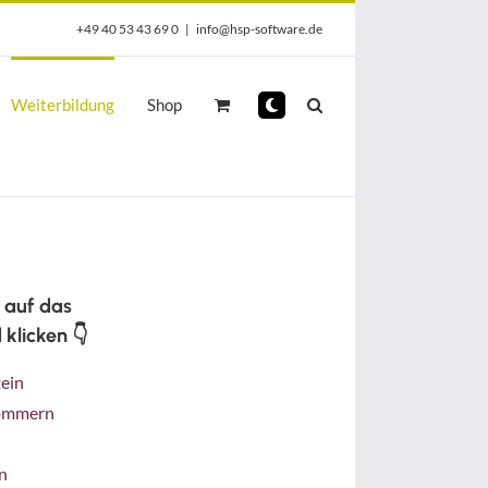
+49 40 53 43 69 0
|
info@hsp-software.de
Weiterbildung
Shop
 auf das
 klicken 👇
tein
ommern
n