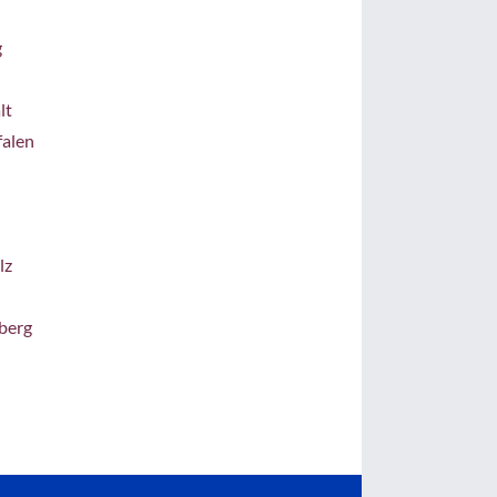
g
lt
alen
lz
berg