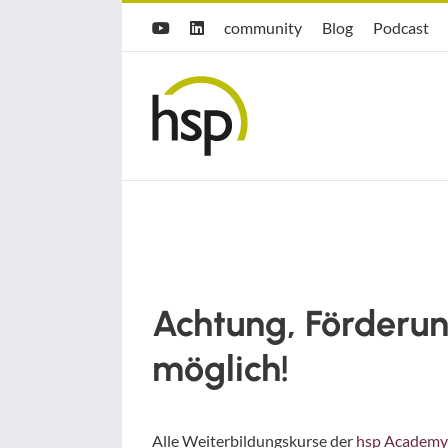
Zum
Hsp
hsp
Opti.Cast
community
Blog
Podcast
YouTube
LinkedIn
Inhalt
community
Blog
springen
Achtung, Förderu
möglich!
Alle Weiterbildungskurse der
hsp Academy