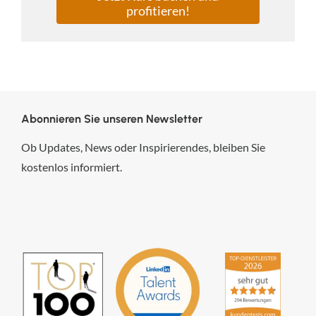
profitieren!
Abonnieren Sie unseren Newsletter
Ob Updates, News oder Inspirierendes, bleiben Sie
kostenlos informiert.
hsp Handels-Software-
Partner GmbH
4,84
von
5
aus
294
Bewertungen