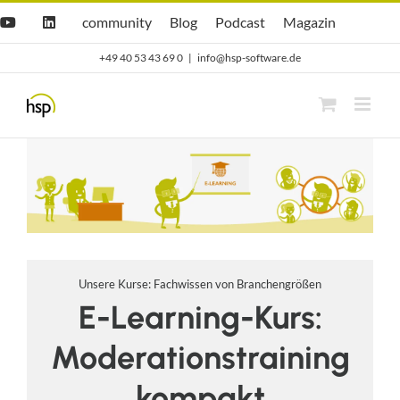
Zum
Hsp
hsp
Opti.Cast
Opti.Mag
community
Blog
Podcast
Magazin
YouTube
LinkedIn
community
Blog
Inhalt
+49 40 53 43 69 0
|
info@hsp-software.de
springen
Unsere Kurse: Fachwissen von Branchengrößen
E-Learning-Kurs:
Moderationstraining
kompakt