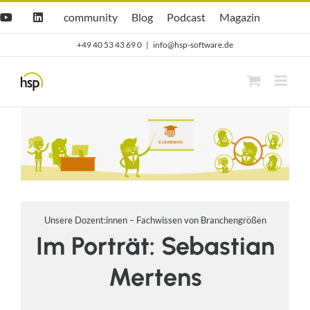
Zum
Hsp
hsp
Opti.Cast
Opti.Mag
community
Blog
Podcast
Magazin
YouTube
LinkedIn
community
Blog
Inhalt
+49 40 53 43 69 0
|
info@hsp-software.de
springen
Unsere Dozent:innen – Fachwissen von Branchengrößen
Im Porträt: Sebastian
Mertens