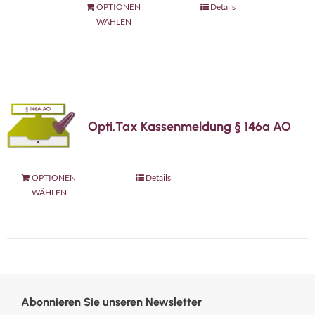
Dieses
OPTIONEN
Details
auf
WÄHLEN
Produkt
der
weist
Produktseite
mehrere
gewählt
Varianten
werden
auf.
Die
Opti.Tax Kassenmeldung § 146a AO
Optionen
können
Dieses
OPTIONEN
Details
auf
WÄHLEN
Produkt
der
weist
Produktseite
mehrere
gewählt
Varianten
werden
auf.
Die
Abonnieren Sie unseren Newsletter
Optionen