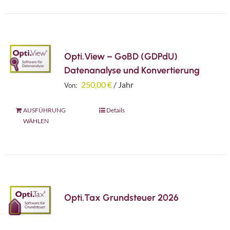
mehrere
Varianten
auf.
Die
Opti.View – GoBD (GDPdU)
Optionen
Datenanalyse und Konvertierung
können
250,00
€
/ Jahr
Von:
auf
Dieses
AUSFÜHRUNG
der
Details
WÄHLEN
Produkt
Produktseite
weist
gewählt
mehrere
werden
Varianten
auf.
Die
Opti.Tax Grundsteuer 2026
Optionen
können