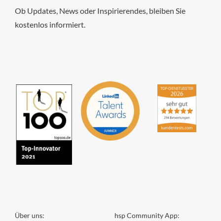
Ob Updates, News oder Inspirierendes, bleiben Sie
können
kostenlos informiert.
auf
hsp Handels-Software-
Partner GmbH
der
4,84
von
5
aus
294
Bewertungen
Produktseite
gewählt
werden
Über uns:
hsp Community App: