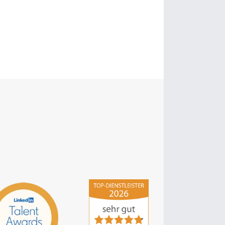
hsp Handels-Software-
Partner GmbH
4,84
von
5
aus
294
Bewertungen