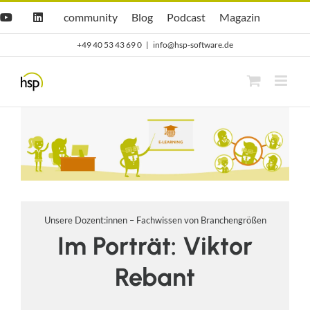
Zum
Hsp
hsp
Opti.Cast
Opti.Mag
community
Blog
Podcast
Magazin
YouTube
LinkedIn
community
Blog
Inhalt
+49 40 53 43 69 0
|
info@hsp-software.de
springen
Unsere Dozent:innen – Fachwissen von Branchengrößen
Im Porträt: Viktor
Rebant