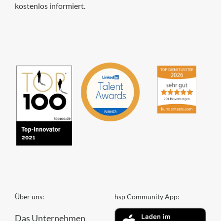
kostenlos informiert.
hsp Handels-Software-
Partner GmbH
4,84
von
5
aus
294
Bewertungen
Über uns:
hsp Community App:
Das Unternehmen