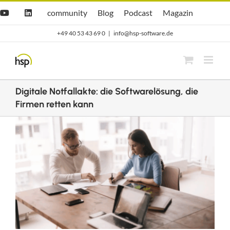
Zum
Hsp
hsp
Opti.Cast
Opti.Mag
community
Blog
Podcast
Magazin
YouTube
LinkedIn
community
Blog
Inhalt
+49 40 53 43 69 0
|
info@hsp-software.de
springen
Digitale Notfallakte: die Softwarelösung, die
Firmen retten kann
Zeige
grösseres
Bild