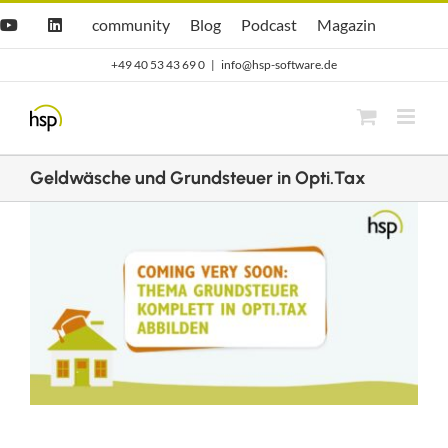
Zum
Hsp
hsp
Opti.Cast
Opti.Mag
community
Blog
Podcast
Magazin
YouTube
LinkedIn
community
Blog
Inhalt
+49 40 53 43 69 0
|
info@hsp-software.de
springen
Geldwäsche und Grundsteuer in Opti.Tax
Zeige
grösseres
Bild