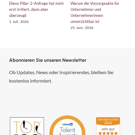
Diese Pillar-2-Anfrage hat mich
Warum die Vorsorgeakte für
E
erst irritiert, dann aber
Unternehmer und
b
überzeugt
Unternehmerinnen
K
unverzichtbar ist
1. Juli , 2026
1
25. Juni , 2026
Abonnieren Sie unseren Newsletter
Ob Updates, News oder Inspirierendes, bleiben Sie
kostenlos informiert.
hsp Handels-Software-
Partner GmbH
4,84
von
5
aus
294
Bewertungen