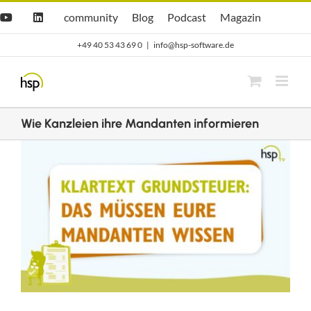
Zum
Hsp
hsp
Opti.Cast
Opti.Mag
community
Blog
Podcast
Magazin
YouTube
LinkedIn
community
Blog
Inhalt
+49 40 53 43 69 0
|
info@hsp-software.de
springen
Wie Kanzleien ihre Mandanten informieren
Zeige
grösseres
Bild