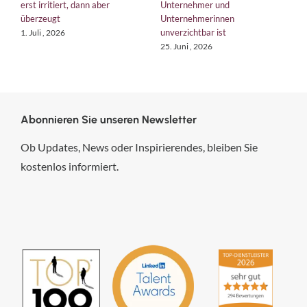
erst irritiert, dann aber
Unternehmer und
b
überzeugt
Unternehmerinnen
K
unverzichtbar ist
1. Juli , 2026
1
25. Juni , 2026
Abonnieren Sie unseren Newsletter
Ob Updates, News oder Inspirierendes, bleiben Sie
kostenlos informiert.
hsp Handels-Software-
Partner GmbH
4,84
von
5
aus
294
Bewertungen