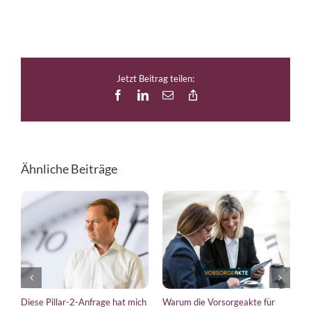
Jetzt Beitrag teilen:
Facebook
LinkedIn
E-
Copy
Mail
Link
Ähnliche Beiträge
Diese Pillar-2-Anfrage hat mich
Warum die Vorsorgeakte für
E