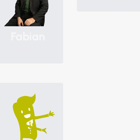
приємними колегами“.
одним“.
Fabian
Senior Developer
„Хочете дізнатися більше
про всю нашу команду?
!“
Тоді натисніть тут