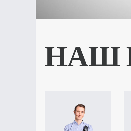
НАШ 
„Найбільше мені
подобається в роботі у
відділі підтримки та
зв’язків з громадськістю –