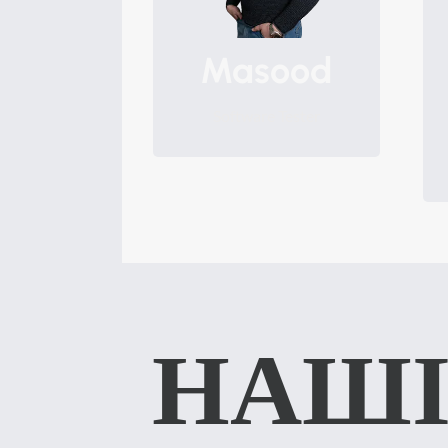
Masood
Software Tester
НАШІ