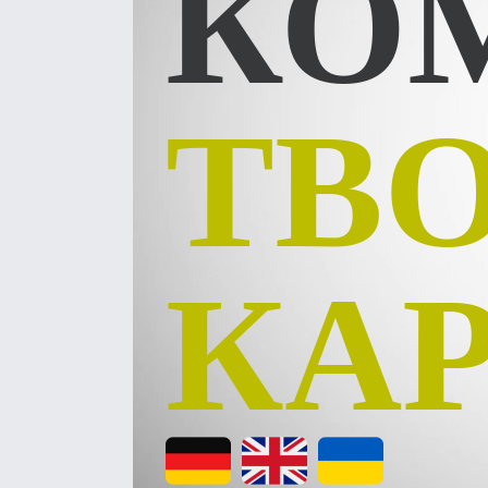
КО
ТВ
КАР