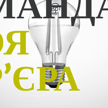
МАНД
ОЯ
’ЄРА