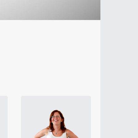
„Я ціную свободу
самостійно розробляти
різні проекти, а також
допомагати їх формувати“.