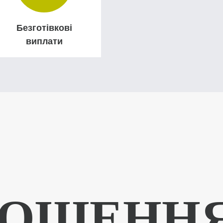
Безготівкові
виплати
І
ОШЕННЯ