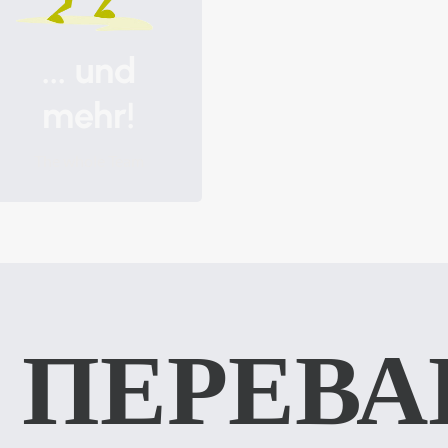
... und
mehr!
The whole Team
 ПЕРЕВА