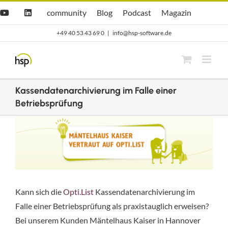
Zum
Hsp
hsp
Opti.Cast
Opti.Mag
community
Blog
Podcast
Magazin
YouTube
LinkedIn
community
Blog
Inhalt
+49 40 53 43 69 0
|
info@hsp-software.de
springen
Kassendatenarchivierung im Falle einer
Betriebsprüfung
Zeige
grösseres
Bild
Kann sich die
Opti.List
Kassendatenarchivierung im
Falle einer Betriebsprüfung als praxistauglich erweisen?
Bei unserem Kunden Mäntelhaus Kaiser in Hannover