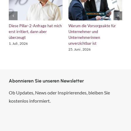
Diese Pillar-2-Anfrage hat mich
Warum die Vorsorgeakte für
E
erst irritiert, dann aber
Unternehmer und
b
überzeugt
Unternehmerinnen
K
unverzichtbar ist
1. Juli , 2026
1
25. Juni , 2026
Abonnieren Sie unseren Newsletter
Ob Updates, News oder Inspirierendes, bleiben Sie
kostenlos informiert.
hsp Handels-Software-
Partner GmbH
4,84
von
5
aus
294
Bewertungen