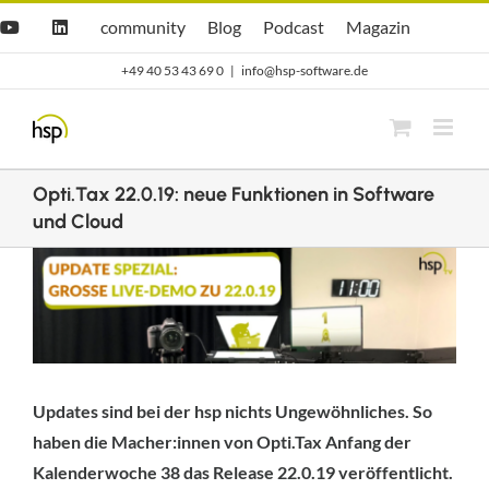
Zum
Hsp
hsp
Opti.Cast
Opti.Mag
community
Blog
Podcast
Magazin
YouTube
LinkedIn
community
Blog
Inhalt
+49 40 53 43 69 0
|
info@hsp-software.de
springen
Opti.Tax 22.0.19: neue Funktionen in Software
und Cloud
Zeige
grösseres
Bild
Updates sind bei der hsp nichts Ungewöhnliches. So
haben die Macher:innen von Opti.Tax Anfang der
Kalenderwoche 38 das Release 22.0.19 veröffentlicht.