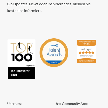
Ob Updates, News oder Inspirierendes, bleiben Sie
kostenlos informiert.
hsp Handels-Software-
Partner GmbH
4,84
von
5
aus
294
Bewertungen
Über uns:
hsp Community App: