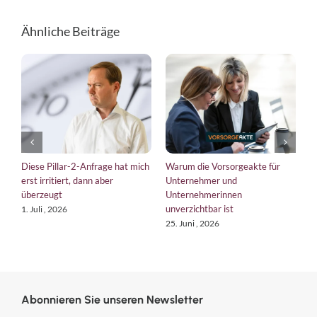
Ähnliche Beiträge
Warum die Vorsorgeakte für
EU-Verordnungen 2026: so
Was ha
Unternehmer und
bringt die EU Unternehmen auf
Manage
Unternehmerinnen
Kurs
verlor
unverzichtbar ist
tun?
18. Juni , 2026
25. Juni , 2026
6. Augu
Abonnieren Sie unseren Newsletter