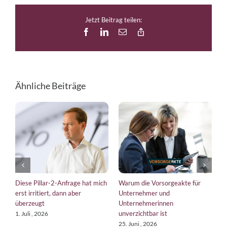
Jetzt Beitrag teilen:
Facebook
LinkedIn
E-
Copy
Mail
Link
Ähnliche Beiträge
Diese Pillar-2-Anfrage hat mich
Warum die Vorsorgeakte für
E
erst irritiert, dann aber
Unternehmer und
b
überzeugt
Unternehmerinnen
K
unverzichtbar ist
1. Juli , 2026
1
25. Juni , 2026