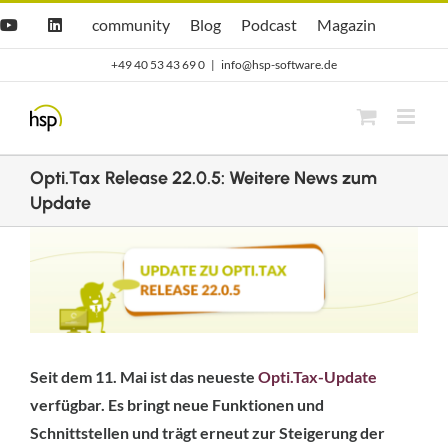
Zum
Hsp
hsp
Opti.Cast
Opti.Mag
community
Blog
Podcast
Magazin
YouTube
LinkedIn
community
Blog
Inhalt
+49 40 53 43 69 0
|
info@hsp-software.de
springen
Opti.Tax Release 22.0.5: Weitere News zum
Update
Zeige
grösseres
Bild
Seit dem 11. Mai ist das neueste
Opti.Tax-Update
verfügbar. Es bringt neue Funktionen und
Schnittstellen und trägt erneut zur Steigerung der