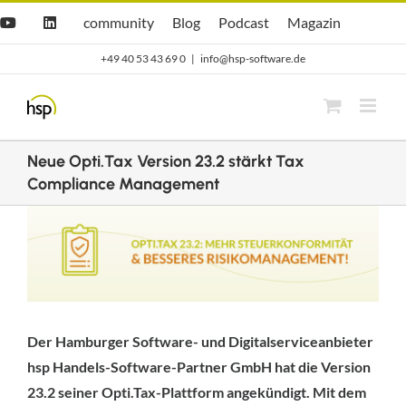
Zum
Hsp
hsp
Opti.Cast
Opti.Mag
community
Blog
Podcast
Magazin
YouTube
LinkedIn
community
Blog
Inhalt
+49 40 53 43 69 0
|
info@hsp-software.de
springen
Neue Opti.Tax Version 23.2 stärkt Tax
Compliance Management
Zeige
grösseres
Bild
Der Hamburger Software- und Digitalserviceanbieter
hsp Handels-Software-Partner GmbH hat die Version
23.2 seiner Opti.Tax-Plattform angekündigt. Mit dem