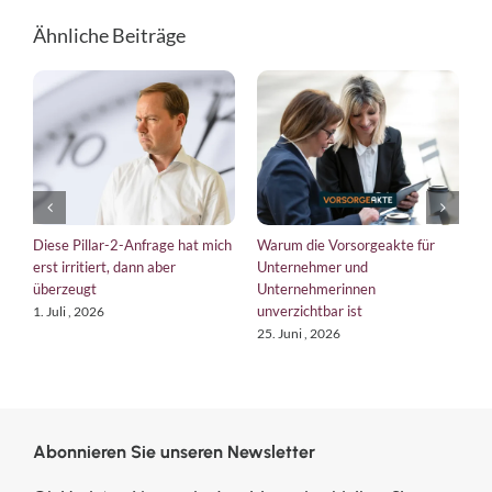
Ähnliche Beiträge
iese Pillar-2-Anfrage hat mich
Warum die Vorsorgeakte für
EU-Vero
rst irritiert, dann aber
Unternehmer und
bringt 
berzeugt
Unternehmerinnen
Kurs
unverzichtbar ist
. Juli , 2026
18. Juni 
25. Juni , 2026
Abonnieren Sie unseren Newsletter