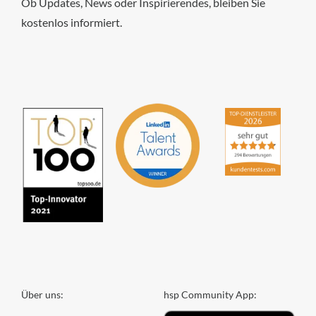
Ob Updates, News oder Inspirierendes, bleiben Sie
kostenlos informiert.
hsp Handels-Software-
Partner GmbH
4,84
von
5
aus
294
Bewertungen
Über uns:
hsp Community App: