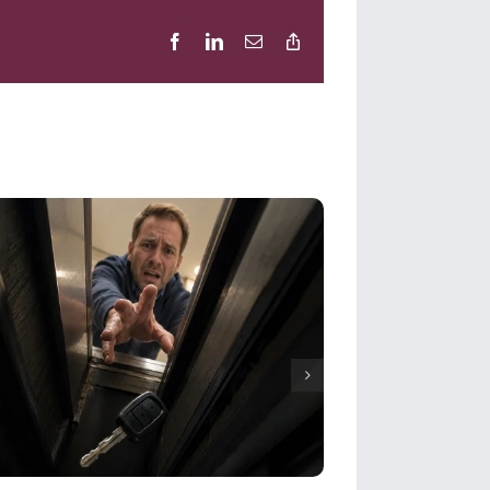
Facebook
LinkedIn
E-
Copy
Mail
Link