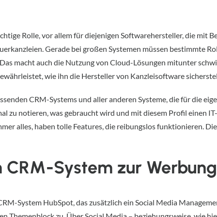
ichtige Rolle, vor allem für diejenigen Softwarehersteller, die mit
uerkanzleien. Gerade bei großen Systemen müssen bestimmte Ro
n. Das macht auch die Nutzung von Cloud-Lösungen mitunter schwi
gewährleistet, wie ihn die Hersteller von Kanzleisoftware sicherst
assenden CRM-Systems und aller anderen Systeme, die für die eig
nmal zu notieren, was gebraucht wird und mit diesem Profil einen
er alles, haben tolle Features, die reibungslos funktionieren. Die
 CRM-System zur Werbung 
CRM-System HubSpot, das zusätzlich ein Social Media Management
en Themenblock zu. Über Social Media – beziehungsweise, wie hi