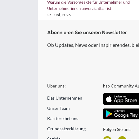
arum die Vorsorgeakte für Unternehmer und
EU-Verordnungen 
nternehmerinnen unverzichtbar ist
auf Kurs
5. Juni , 2026
18. Juni , 2026
Abonnieren Sie unseren Newsletter
Ob Updates, News oder Inspirierendes, blei
Über uns:
hsp Community A
Das Unternehmen
Unser Team
Karriere bei uns
Grundsatzerklärung
Folgen Sie uns:
Soziale