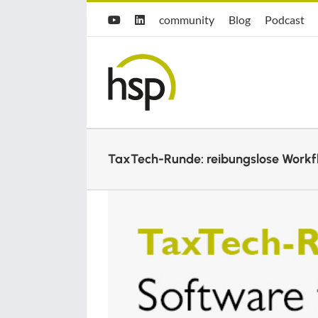
Zum
Hsp
hsp
Opti.Cast
community
Blog
Podcast
YouTube
LinkedIn
Inhalt
community
Blog
springen
TaxTech-Runde: reibungslose Workf
Zeige
grösseres
Bild