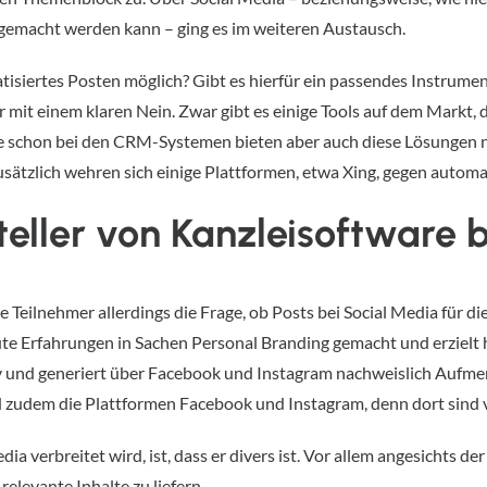
emacht werden kann – ging es im weiteren Austausch.
tisiertes Posten möglich? Gibt es hierfür ein passendes Instrume
 mit einem klaren Nein. Zwar gibt es einige Tools auf dem Markt,
e schon bei den CRM-Systemen bieten aber auch diese Lösungen ni
usätzlich wehren sich einige Plattformen, etwa Xing, gegen automa
teller von Kanzleisoftware 
 Teilnehmer allerdings die Frage, ob Posts bei Social Media für
gute Erfahrungen in Sachen Personal Branding gemacht und erziel
tiv und generiert über Facebook und Instagram nachweislich Aufme
 zudem die Plattformen Facebook und Instagram, denn dort sind v
a verbreitet wird, ist, dass er divers ist. Vor allem angesichts der 
elevante Inhalte zu liefern.