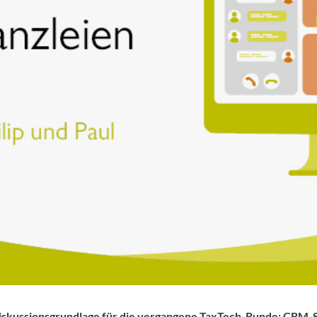
iskussionsgrundlage für die vergangene TaxTech-Runde: CRM