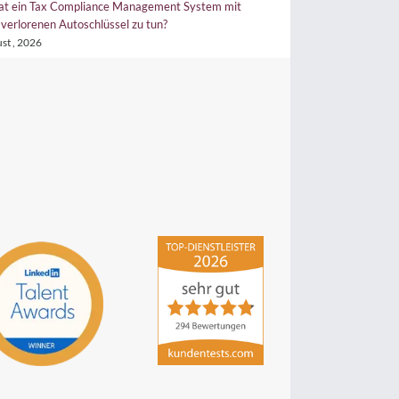
gement System mit
Tax CMS wertlos? Wieso der Weg wichtiger ist als d
 tun?
22. Juli , 2026
hsp Handels-Software-
Partner GmbH
4,84
von
5
aus
294
Bewertungen