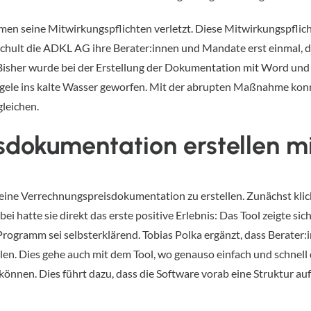
en seine Mitwirkungspflichten verletzt. Diese Mitwirkungspflich
hult die ADKL AG ihre Berater:innen und Mandate erst einmal, 
. Bisher wurde bei der Erstellung der Dokumentation mit Word und 
gele ins kalte Wasser geworfen. Mit der abrupten Maßnahme konnt
leichen.
sdokumentation erstellen m
 eine Verrechnungspreisdokumentation zu erstellen. Zunächst klic
i hatte sie direkt das erste positive Erlebnis: Das Tool zeigte si
s Programm sei selbsterklärend. Tobias Polka ergänzt, dass Berate
n. Dies gehe auch mit dem Tool, wo genauso einfach und schnell
en. Dies führt dazu, dass die Software vorab eine Struktur aufb