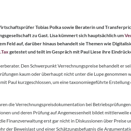
rtschaftsprüfer Tobias Polka sowie Beraterin und Transferpric
sgesellschaft zu Gast. Lisa kümmert sich hauptsächlich um
Ve
em Feld auf, darüber hinaus behandelt sie Themen wie Digitalis
.Tax
getestet und teilt im Gespräch mit Paul Liese ihre Eindrück
uerberater. Den Schwerpunkt Verrechnungspreise behandelt er sei
rüfungen kaum oder überhaupt nicht unter die Lupe genommen wur
s mit Paul kurzgeschlossen, um eine taxonomiegeführte Erstellu
 Jahren die Verrechnungspreisdokumentation bei Betriebsprüfungen 
onen und deren Prüfung auf Angemessenheit bildet mittlerweile 
t die Finanzverwaltung erst gar nicht in Diskussionen über Preise
ehr der Beweislast und einer Schätzungsbefugnis die Argumentati