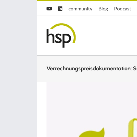
Zum
Hsp
hsp
Opti.Cast
community
Blog
Podcast
YouTube
LinkedIn
Inhalt
community
Blog
springen
Verrechnungspreisdokumentation: S
Zeige
grösseres
Bild