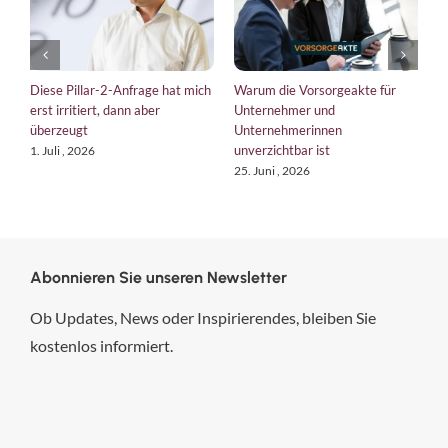
Diese Pillar-2-Anfrage hat mich
Warum die Vorsorgeakte für
E
erst irritiert, dann aber
Unternehmer und
b
überzeugt
Unternehmerinnen
K
unverzichtbar ist
1. Juli , 2026
1
25. Juni , 2026
Abonnieren Sie unseren Newsletter
Ob Updates, News oder Inspirierendes, bleiben Sie
kostenlos informiert.
hsp Handels-Software-
Partner GmbH
4,84
von
5
aus
294
Bewertungen