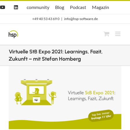
Zum
Hsp
hsp
Opti.Cast
Opti.Mag
community
Blog
Podcast
Magazin
YouTube
LinkedIn
community
Blog
Inhalt
+49 40 53 43 69 0
|
info@hsp-software.de
springen
Virtuelle StB Expo 2021: Learnings, Fazit,
Zukunft – mit Stefan Homberg
Zeige
grösseres
Bild