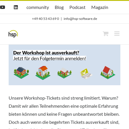
Zum
Hsp
hsp
Opti.Cast
Opti.Mag
community
Blog
Podcast
Magazin
YouTube
LinkedIn
community
Blog
Inhalt
+49 40 53 43 69 0
|
info@hsp-software.de
springen
Unsere Workshop-Tickets sind streng limitiert. Warum?
Damit wir allen Teilnehmenden eine optimale Erfahrung
bieten können und keine Fragen unbeantwortet bleiben.
Doch auch wenn die begehrten Tickets ausverkauft sind,