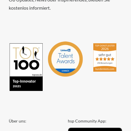
kostenlos informiert.
hsp Handels-Software-
Partner GmbH
4,84
von
5
aus
294
Bewertungen
Über uns:
hsp Community App: