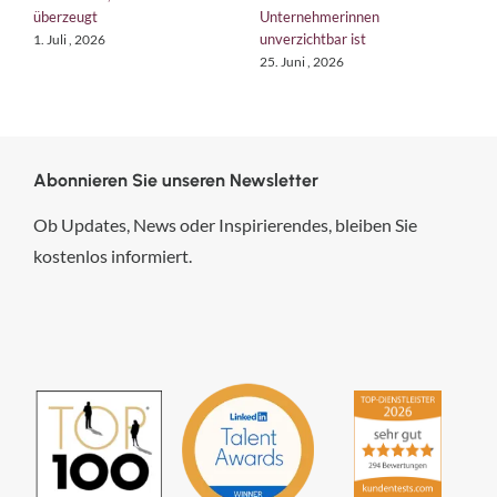
überzeugt
Unternehmerinnen
K
unverzichtbar ist
1. Juli , 2026
1
25. Juni , 2026
Abonnieren Sie unseren Newsletter
Ob Updates, News oder Inspirierendes, bleiben Sie
kostenlos informiert.
hsp Handels-Software-
Partner GmbH
4,84
von
5
aus
294
Bewertungen