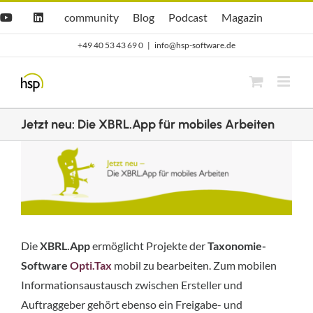
Zum
Hsp
hsp
Opti.Cast
Opti.Mag
community
Blog
Podcast
Magazin
YouTube
LinkedIn
community
Blog
Inhalt
+49 40 53 43 69 0
|
info@hsp-software.de
springen
Jetzt neu: Die XBRL.App für mobiles Arbeiten
Zeige
grösseres
Bild
Die
XBRL.App
ermöglicht Projekte der
Taxonomie-
Software
Opti.Tax
mobil zu bearbeiten. Zum mobilen
Informationsaustausch zwischen Ersteller und
Auftraggeber gehört ebenso ein Freigabe- und