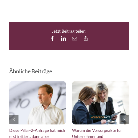
Jetzt Beitrag teilen:
Facebook
LinkedIn
E-
Copy
Mail
Link
Ähnliche Beiträge
Diese Pillar-2-Anfrage hat mich
Warum die Vorsorgeakte für
E
erst irritiert, dann aber
Unternehmer und
b