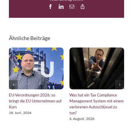
Facebook
LinkedIn
E-
Copy
Mail
Link
Ähnliche Beiträge
EU-Verordnungen 2026: so
Was hat ein Tax Compliance
T
bringt die EU Unternehmen auf
Management System mit einem
W
Kurs
verlorenen Autoschlüssel zu
22
tun?
18. Juni , 2026
6. August , 2026