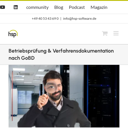
Zum
Hsp
hsp
Opti.Cast
Opti.Mag
community
Blog
Podcast
Magazin
YouTube
LinkedIn
community
Blog
Inhalt
+49 40 53 43 69 0
|
info@hsp-software.de
springen
Betriebsprüfung & Verfahrensdokumentation
nach GoBD
Zeige
grösseres
Bild