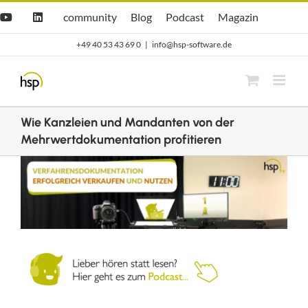
Zum
Hsp
hsp
Opti.Cast
Opti.Mag
community
Blog
Podcast
Magazin
YouTube
LinkedIn
community
Blog
Inhalt
+49 40 53 43 69 0
|
info@hsp-software.de
springen
Wie Kanzleien und Mandanten von der
Mehrwertdokumentation profitieren
Zeige
grösseres
Bild