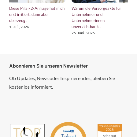
ar-2-Anfrage hat mich
Warum die Vorsorgeakte für
EU-Verordnungen
ert, dann aber
Unternehmer und
bringt die EU Un
Unternehmerinnen
Kurs
unverzichtbar ist
26
18. Juni , 2026
25. Juni , 2026
Abonnieren Sie unseren Newsletter
Ob Updates, News oder Inspirierendes, bleiben Sie
kostenlos informiert.
hsp Handels-Software-
Partner GmbH
4,84
von
5
aus
294
Bewertungen