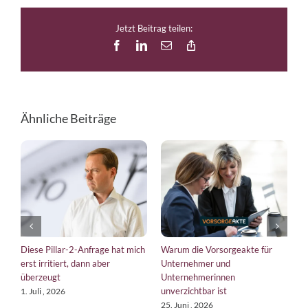
Jetzt Beitrag teilen:
Facebook
LinkedIn
E-
Copy
Mail
Link
Ähnliche Beiträge
Diese Pillar-2-Anfrage hat mich
Warum die Vorsorgeakte für
E
erst irritiert, dann aber
Unternehmer und
b
überzeugt
Unternehmerinnen
K
unverzichtbar ist
1. Juli , 2026
1
25. Juni , 2026