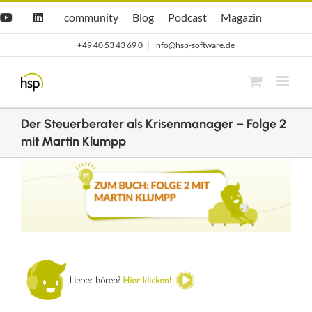
Zum
Hsp
hsp
Opti.Cast
Opti.Mag
community
Blog
Podcast
Magazin
YouTube
LinkedIn
community
Blog
Inhalt
+49 40 53 43 69 0
|
info@hsp-software.de
springen
Der Steuerberater als Krisenmanager – Folge 2
mit Martin Klumpp
Zeige
grösseres
Bild