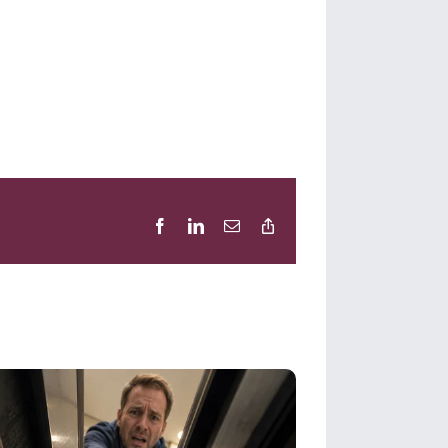
Facebook
LinkedIn
E-
Copy
Mail
Link