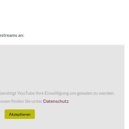
estreams an:
enötigt YouTube Ihre Einwilligung um geladen zu werden.
onen finden Sie unter
Datenschutz
.
Akzeptieren