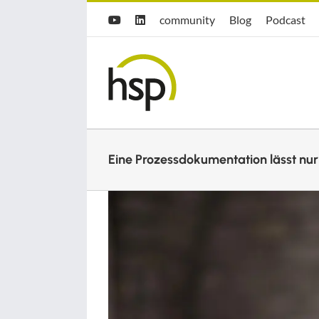
Zum
Hsp
hsp
Opti.Cast
community
Blog
Podcast
YouTube
LinkedIn
Inhalt
community
Blog
springen
Eine Prozessdokumentation lässt nu
Zeige
grösseres
Bild