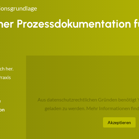
ionsgrundlage
iner Prozessdokumentation f
ch her.
raxis
Aus datenschutzrechtlichen Gründen benötigt 
e
geladen zu werden. Mehr Informationen find
on
Akzeptieren