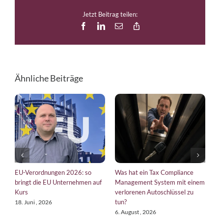
Jetzt Beitrag teilen:
Facebook
LinkedIn
E-
Copy
Mail
Link
Ähnliche Beiträge
EU-Verordnungen 2026: so
Was hat ein Tax Compliance
T
bringt die EU Unternehmen auf
Management System mit einem
W
Kurs
verlorenen Autoschlüssel zu
22
tun?
18. Juni , 2026
6. August , 2026