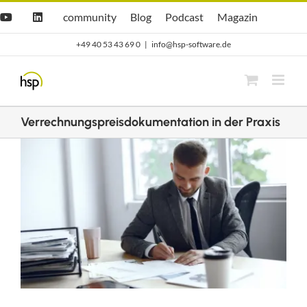
Zum
Hsp
hsp
Opti.Cast
Opti.Mag
community
Blog
Podcast
Magazin
YouTube
LinkedIn
community
Blog
Inhalt
+49 40 53 43 69 0
|
info@hsp-software.de
springen
Verrechnungspreisdokumentation in der Praxis
Zeige
grösseres
Bild