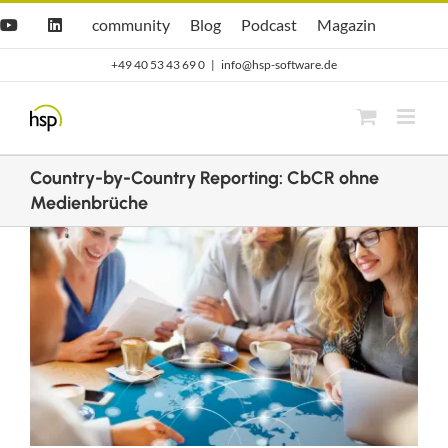
Zum
Hsp
hsp
Opti.Cast
Opti.Mag
community
Blog
Podcast
Magazin
YouTube
LinkedIn
community
Blog
Inhalt
+49 40 53 43 69 0
|
info@hsp-software.de
springen
Country-by-Country Reporting: CbCR ohne
Medienbrüche
Zeige
grösseres
Bild