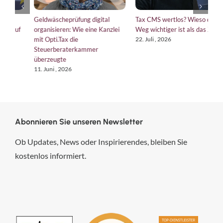
Geldwäscheprüfung digital
Tax CMS wertlos? Wieso der
D
f
organisieren: Wie eine Kanzlei
Weg wichtiger ist als das Ziel
e
mit Opti.Tax die
ü
22. Juli , 2026
Steuerberaterkammer
1.
überzeugte
11. Juni , 2026
Abonnieren Sie unseren Newsletter
Ob Updates, News oder Inspirierendes, bleiben Sie
kostenlos informiert.
hsp Handels-Software-
Partner GmbH
4,84
von
5
aus
294
Bewertungen