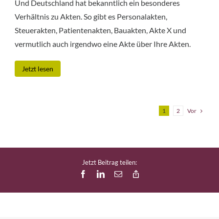
Und Deutschland hat bekanntlich ein besonderes
Verhältnis zu Akten. So gibt es Personalakten,
Steuerakten, Patientenakten, Bauakten, Akte X und
vermutlich auch irgendwo eine Akte über Ihre Akten.
Jetzt lesen
Vor
1
2
Jetzt Beitrag teilen:
Facebook
LinkedIn
E-
Copy
Mail
Link