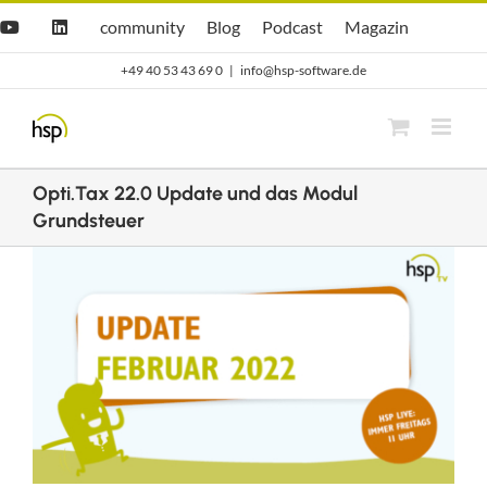
Zum
Hsp
hsp
Opti.Cast
Opti.Mag
community
Blog
Podcast
Magazin
YouTube
LinkedIn
community
Blog
Inhalt
+49 40 53 43 69 0
|
info@hsp-software.de
springen
Opti.Tax 22.0 Update und das Modul
Grundsteuer
Zeige
grösseres
Bild