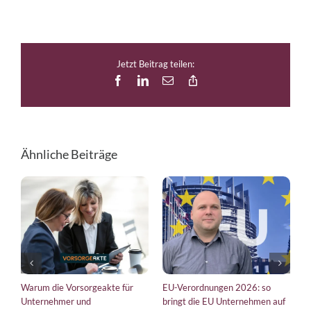
Jetzt Beitrag teilen:
Facebook
LinkedIn
E-
Copy
Mail
Link
Ähnliche Beiträge
ch
Warum die Vorsorgeakte für
EU-Verordnungen 2026: so
D
Unternehmer und
bringt die EU Unternehmen auf
S