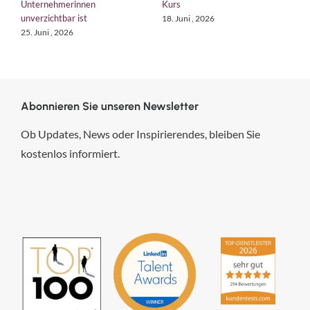
Unternehmerinnen
Kurs
F
unverzichtbar ist
s
18. Juni , 2026
25. Juni , 2026
4.
Abonnieren Sie unseren Newsletter
Ob Updates, News oder Inspirierendes, bleiben Sie
kostenlos informiert.
hsp Handels-Software-
Partner GmbH
4,84
von
5
aus
294
Bewertungen