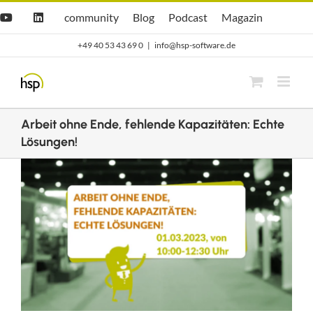
Zum
Hsp
hsp
Opti.Cast
Opti.Mag
community
Blog
Podcast
Magazin
YouTube
LinkedIn
community
Blog
Inhalt
+49 40 53 43 69 0
|
info@hsp-software.de
springen
Arbeit ohne Ende, fehlende Kapazitäten: Echte
Lösungen!
Zeige
grösseres
Bild