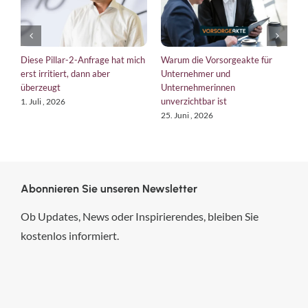
Diese Pillar-2-Anfrage hat mich
Warum die Vorsorgeakte für
E
erst irritiert, dann aber
Unternehmer und
b
überzeugt
Unternehmerinnen
K
unverzichtbar ist
1. Juli , 2026
1
25. Juni , 2026
Abonnieren Sie unseren Newsletter
Ob Updates, News oder Inspirierendes, bleiben Sie
kostenlos informiert.
hsp Handels-Software-
Partner GmbH
4,84
von
5
aus
294
Bewertungen