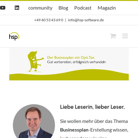
Zum
Hsp
hsp
Opti.Cast
Opti.Mag
community
Blog
Podcast
Magazin
YouTube
LinkedIn
community
Blog
Inhalt
+49 40 53 43 69 0
|
info@hsp-software.de
springen
Liebe Leserin, lieber Leser,
Sie wollen mehr über das Thema
Businessplan
-Erstellung wissen,