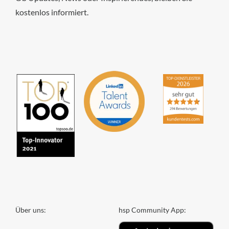
kostenlos informiert.
hsp Handels-Software-
Partner GmbH
4,84
von
5
aus
294
Bewertungen
Über uns:
hsp Community App: