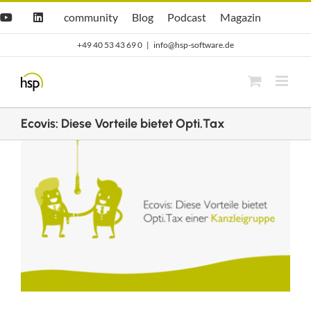
Zum
Hsp
hsp
Opti.Cast
Opti.Mag
community
Blog
Podcast
Magazin
YouTube
LinkedIn
community
Blog
Inhalt
+49 40 53 43 69 0
|
info@hsp-software.de
springen
Ecovis: Diese Vorteile bietet Opti.Tax
Zeige
grösseres
Bild