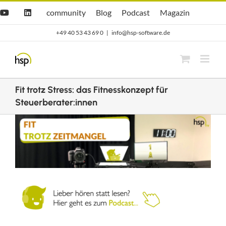
Zum
Hsp
hsp
Opti.Cast
Opti.Mag
community
Blog
Podcast
Magazin
YouTube
LinkedIn
community
Blog
Inhalt
+49 40 53 43 69 0
|
info@hsp-software.de
springen
Fit trotz Stress: das Fitnesskonzept für
Steuerberater:innen
Zeige
grösseres
Bild