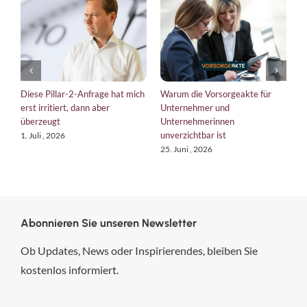
rsorgeakte für
EU-Verordnungen 2026: so
Was hat ein Tax Com
 und
bringt die EU Unternehmen auf
Management System
innen
Kurs
verlorenen Autoschlü
 ist
tun?
18. Juni , 2026
6. August , 2026
Abonnieren Sie unseren Newsletter
Ob Updates, News oder Inspirierendes, bleiben Sie
kostenlos informiert.
hsp Handels-Software-
Partner GmbH
4,84
von
5
aus
294
Bewertungen