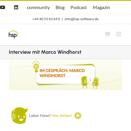
Zum
Hsp
hsp
Opti.Cast
Opti.Mag
community
Blog
Podcast
Magazin
YouTube
LinkedIn
community
Blog
Inhalt
+49 40 53 43 69 0
|
info@hsp-software.de
springen
Interview mit Marco Windhorst
Zeige
grösseres
Bild