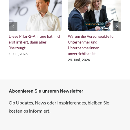
Diese Pillar-2-Anfrage hat mich
Warum die Vorsorgeakte für
E
erst irritiert, dann aber
Unternehmer und
b
überzeugt
Unternehmerinnen
K
unverzichtbar ist
1. Juli , 2026
1
25. Juni , 2026
Abonnieren Sie unseren Newsletter
Ob Updates, News oder Inspirierendes, bleiben Sie
kostenlos informiert.
hsp Handels-Software-
Partner GmbH
4,84
von
5
aus
294
Bewertungen