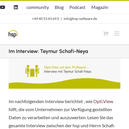
Zum
Hsp
hsp
Opti.Cast
Opti.Mag
community
Blog
Podcast
Magazin
YouTube
LinkedIn
community
Blog
Inhalt
+49 40 53 43 69 0
|
info@hsp-software.de
springen
Im Interview: Teymur Schafi-Neya
Zeige
grösseres
Bild
Im nachfolgenden Interview berichtet , wie
Opti.View
hilft, die vom Unternehmen zur Verfügung gestellten
Daten zu verarbeiten und auszuwerten. Lesen Sie das
gesamte Interview zwischen der hsp und Herrn Schafi-