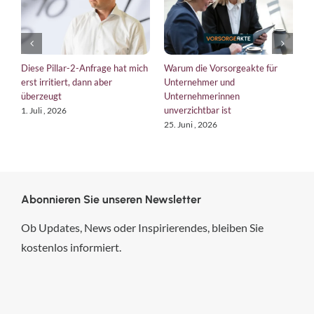
Diese Pillar-2-Anfrage hat mich
Warum die Vorsorgeakte für
EU
erst irritiert, dann aber
Unternehmer und
br
überzeugt
Unternehmerinnen
Ku
unverzichtbar ist
1. Juli , 2026
18.
25. Juni , 2026
Abonnieren Sie unseren Newsletter
Ob Updates, News oder Inspirierendes, bleiben Sie
kostenlos informiert.
hsp Handels-Software-
Partner GmbH
4,84
von
5
aus
294
Bewertungen